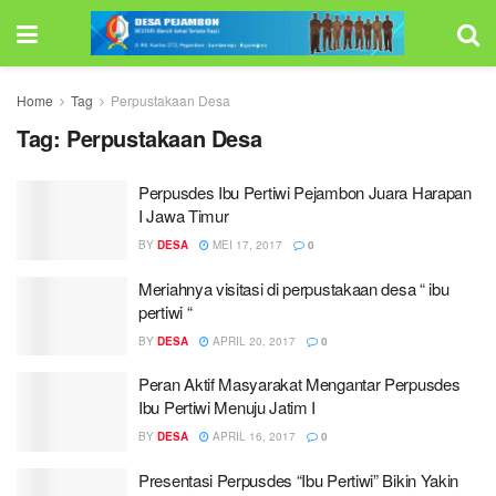
Home
Tag
Perpustakaan Desa
Tag:
Perpustakaan Desa
Perpusdes Ibu Pertiwi Pejambon Juara Harapan
I Jawa Timur
BY
DESA
MEI 17, 2017
0
Meriahnya visitasi di perpustakaan desa “ ibu
pertiwi “
BY
DESA
APRIL 20, 2017
0
Peran Aktif Masyarakat Mengantar Perpusdes
Ibu Pertiwi Menuju Jatim I
BY
DESA
APRIL 16, 2017
0
Presentasi Perpusdes “Ibu Pertiwi” Bikin Yakin