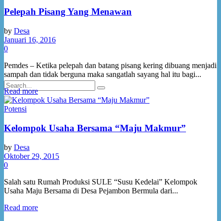
Destinasi Wisata
Pelepah Pisang Yang Menawan
Pesona UMKM
by
Desa
Januari 16, 2016
0
Kontak
Pemdes – Ketika pelepah dan batang pisang kering dibuang menjadi
sampah dan tidak berguna maka sangatlah sayang hal itu bagi...
Read more
Potensi
No Result
Kelompok Usaha Bersama “Maju Makmur”
View All Result
by
Desa
Oktober 29, 2015
0
Salah satu Rumah Produksi SULE “Susu Kedelai” Kelompok
Usaha Maju Bersama di Desa Pejambon Bermula dari...
Read more