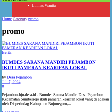
Linmas Wanita
RT RW
Home
Category
promo
promo
Kelompok Tani
Kelompok Informasi Masyarakat
Berita
Badan Usaha Milik Desa
BUMDES SARANA MANDIRI PEJAMBON
IKUTI PAMERAN KEARIFAN LOKAL
Perpustakaan Desa Ibu Pertiwi
by
Desa Pejambon
Juli 7, 2024
BAZ
0
Layanan
Pejambon-bjn.desa.id - Bumdes Sarana Mandiri Desa Pejambon
Kecamatan Sumberrejo ikuti pameran kearifan lokal yang di adakan
oleh Disperindag Kabupaten Bojonegoro,...
Penerbitan KTP