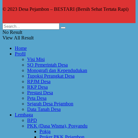
© 2023 Desa Pejambon – BESTARI (Bersih Sehat Tertata Rapi)
No Result
View All Result
Home
Profil
Visi Misi
SO Pemerintah Desa
Monografi dan Kependudukan
Tupoksi Perangkat Desa
RPJM Desa
RKP Desa
Prestasi Desa
Peta Desa
Sejarah Desa Pejambon
Data Tanah Desa
Lembaga
BPD
PKK (Dasa Wisma), Posyandu
Pokja
Proker PKK Pejambon