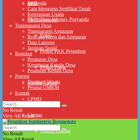
Jamkesda
BPD
Cara Mengurus Sertifikat Tanah
Keterangan Usaha
PKK (Dasa Wisma), Posyandu
Izin Keramaian
Transparansi Desa
Transparansi Anggaran
Pokja
Rencana Kerja dan Anggaran
Data Laporan
Jaminan Sosial
Proker PKK Pejambon
Regulasi
Peraturan Desa
Keputusan Kepala Desa
Proker Pokja
Peraturan Kepala Desa
Potensi
Destinasi Wisata
Karang Taruna
Pesona UMKM
Kontak
LPMD
No Result
Linmas
View All Result
Angota Linmas
No Result
View All Result