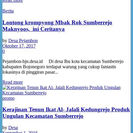
Read more
Pembuatan KK
Berita
Lontong krompyong Mbak Rok Sumberrejo
Pembuatan Akta
Maknyoos, ini Ceritanya
PKH
by
Desa Pejambon
Oktober 17, 2017
0
Jamkesda
Pejambon-bjn.desa.id Di desa Ibu kota kecamatan Sumberrejo
kabupaten Bojonegoro terdapat warung yang cukup fantastis
Cara Mengurus Sertifikat Tanah
lokasinya di pinggiran pasar...
Read more
Keterangan Usaha
promo
Izin Keramaian
Kerajinan Tenun Ikat Al- Jalali Kedungrejo Produk
Ungulan Kecamatan Sumberrejo
Transparansi Desa
by
Desa
Transparansi Anggaran
September 1, 2016