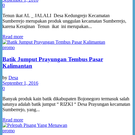
0
Rencana Kerja dan Anggaran
Tenun ikat AL _ JALALI Desa Kedungrejo Kecamatan
Sumberrejo merupakan produk unggulan kecamatan Sumberrejo,
karena Kerajinan Tenun ikat ini merupakan...
Data Laporan
Read more
Jaminan Sosial
promo
Batik Jumput Prayungan Tembus Pasar
Regulasi
Kalimantan
Peraturan Desa
by
Desa
September 1, 2016
0
Keputusan Kepala Desa
Banyak produk kain batik dikabupaten Bojonegoro termasuk salah
satunya adalah batik jumput “ RIZKI “ Desa Prayungan kecamatan
Peraturan Kepala Desa
Sumberrejo, yang...
Read more
Potensi
promo