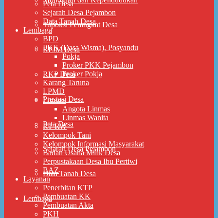
Peta Desa
Sejarah Desa Pejambon
Data Tanah Desa
Tupoksi Perangkat Desa
Lembaga
BPD
PKK (Dasa Wisma), Posyandu
RPJM Desa
Pokja
Proker PKK Pejambon
Proker Pokja
RKP Desa
Karang Taruna
LPMD
Prestasi Desa
Linmas
Angota Linmas
Linmas Wanita
Peta Desa
RT RW
Kelompok Tani
Kelompok Informasi Masyarakat
Sejarah Desa Pejambon
Badan Usaha Milik Desa
Perpustakaan Desa Ibu Pertiwi
BAZ
Data Tanah Desa
Layanan
Penerbitan KTP
Pembuatan KK
Lembaga
Pembuatan Akta
PKH