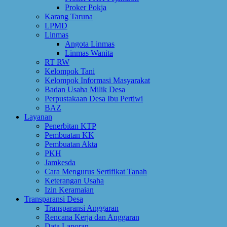
Proker Pokja
Karang Taruna
LPMD
Linmas
Angota Linmas
Linmas Wanita
RT RW
Kelompok Tani
Kelompok Informasi Masyarakat
Badan Usaha Milik Desa
Perpustakaan Desa Ibu Pertiwi
BAZ
Layanan
Penerbitan KTP
Pembuatan KK
Pembuatan Akta
PKH
Jamkesda
Cara Mengurus Sertifikat Tanah
Keterangan Usaha
Izin Keramaian
Transparansi Desa
Transparansi Anggaran
Rencana Kerja dan Anggaran
Data Laporan