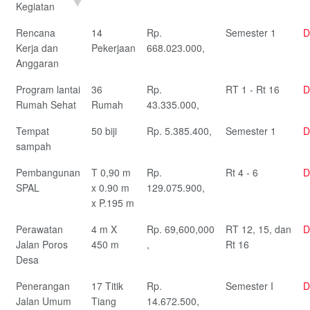
Kegiatan
Rencana
14
Rp.
Semester 1
D
Kerja dan
Pekerjaan
668.023.000,
Anggaran
Program lantai
36
Rp.
RT 1 - Rt 16
D
Rumah Sehat
Rumah
43.335.000,
Tempat
50 biji
Rp. 5.385.400,
Semester 1
D
sampah
Pembangunan
T 0,90 m
Rp.
Rt 4 - 6
D
SPAL
x 0.90 m
129.075.900,
x P.195 m
Perawatan
4 m X
Rp. 69,600,000
RT 12, 15, dan
D
Jalan Poros
450 m
,
Rt 16
Desa
Penerangan
17 Titik
Rp.
Semester I
D
Jalan Umum
Tiang
14.672.500,