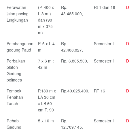
Perawatan
(P. 400 x
Rp.
Rt 1 dan 16
D
jalan paving
L.3 m )
43.485.000,
Lingkungan
dan (90
m x 375
m)
Pembangunan
P. 6 x L.4
Rp.
Semester I
D
gedung Paud
m
42.488.827,
Perbaikan
7 x 6 m :
Rp. 6.805.500,
Semester I
D
plafon
42 m
Gedung
polindes
Tembok
P.180 m x
Rp.40.025.400,
RT 16
D
Penahan
LA 30 cm
Tanah
x LB 60
cm T. 90
Rehab
5 x 10 m
Rp.
Semester I
D
Gedung
12.709.145,