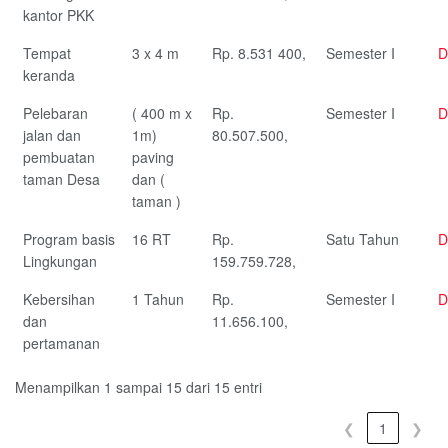
kantor PKK
Tempat
3 x 4 m
Rp. 8.531 400,
Semester I
D
keranda
Pelebaran
( 400 m x
Rp.
Semester I
D
jalan dan
1m)
80.507.500,
pembuatan
paving
taman Desa
dan (
taman )
Program basis
16 RT
Rp.
Satu Tahun
D
Lingkungan
159.759.728,
Kebersihan
1 Tahun
Rp.
Semester I
D
dan
11.656.100,
pertamanan
Menampilkan 1 sampai 15 dari 15 entri
❮
1
❯