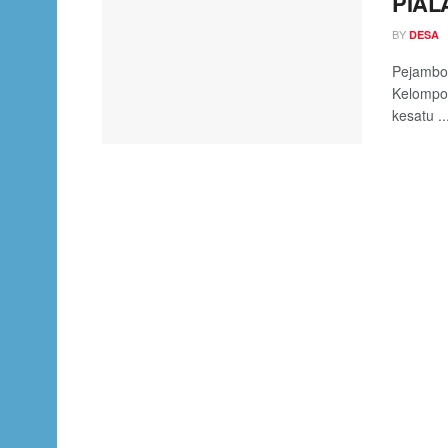
PIAL
BY
DESA
Pejambon
Kelompo
kesatu ..