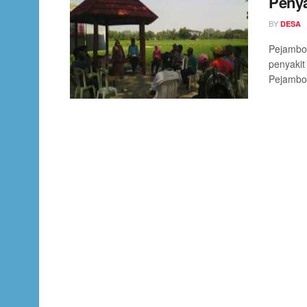
Penya
BY
DESA
Pejambo
penyakit
Pejambon