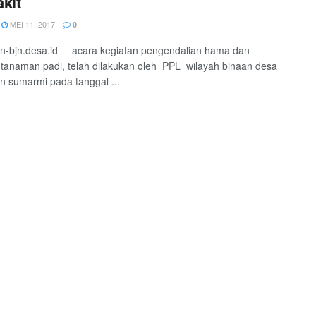
kit
MEI 11, 2017
0
n-bjn.desa.id acara kegiatan pengendalian hama dan
 tanaman padi, telah dilakukan oleh PPL wilayah binaan desa
 sumarmi pada tanggal ...