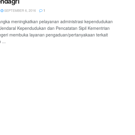
ndagri
SEPTEMBER 6, 2016
1
angka meningkatkan pelayanan administrasi kependudukan
 Jendaral Kependudukan dan Pencatatan Sipil Kementrian
egeri membuka layanan pengaduan/pertanyakaan terkait
...