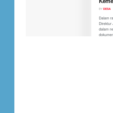
Keme
BY
DESA
Dalam r
Direktur
dalam n
dokumen 