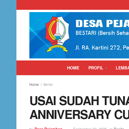
HOME
PROFIL
LEMB
Home
Berita
USAI SUDAH TUN
ANNIVERSARY CUP
by
Desa Pejambon
September 22, 2025
in
Berita