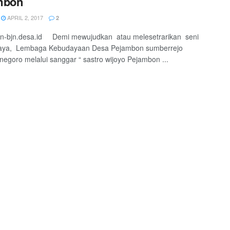
mbon
APRIL 2, 2017
2
n-bjn.desa.id Demi mewujudkan atau melesetrarikan seni
aya, Lembaga Kebudayaan Desa Pejambon sumberrejo
negoro melalui sanggar “ sastro wijoyo Pejambon ...