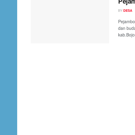
Peja
BY
DESA
Pejambo
dan bud
kab.Bojo