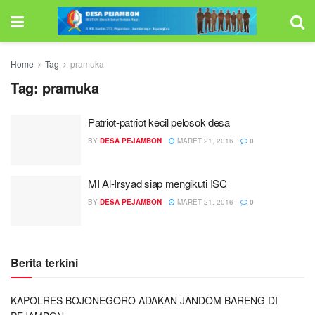
Home
Tag
pramuka
Tag:
pramuka
Patriot-patriot kecil pelosok desa
BY
DESA PEJAMBON
MARET 21, 2016
0
MI Al-Irsyad siap mengikuti ISC
BY
DESA PEJAMBON
MARET 21, 2016
0
Berita terkini
KAPOLRES BOJONEGORO ADAKAN JANDOM BARENG DI