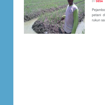
BY
DESA
Pejambon
petani 
rukun sal