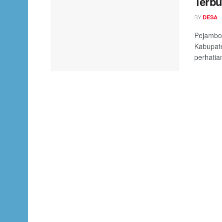
Terbu
BY
DESA
Pejambo
Kabupate
perhatia