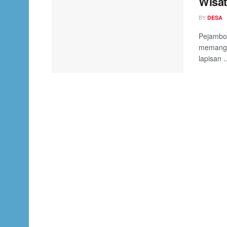
Wisat
BY
DESA
Pejambon
memang m
lapisan ..