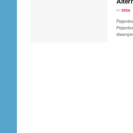
Alter
BY
DESA
Pejambon
Pejambo
disampin