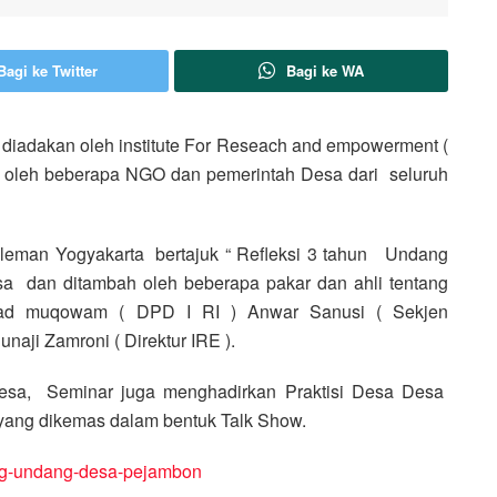
Bagi ke Twitter
Bagi ke WA
iadakan oleh institute For Reseach and empowerment (
ri oleh beberapa NGO dan pemerintah Desa dari seluruh
leman Yogyakarta bertajuk “ Refleksi 3 tahun Undang
sa dan ditambah oleh beberapa pakar dan ahli tentang
mad muqowam ( DPD I RI ) Anwar Sanusi ( Sekjen
aji Zamroni ( Direktur IRE ).
sa, Seminar juga menghadirkan Praktisi Desa Desa
yang dikemas dalam bentuk Talk Show.