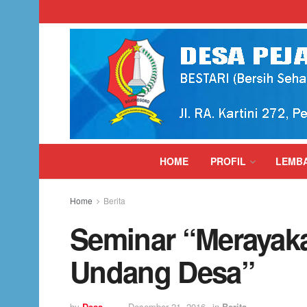
HOME
PROFIL
LEMB
Home
Berita
Seminar “Merayaka
Undang Desa”
by
Desa
Desember 21, 2016
in
Berita