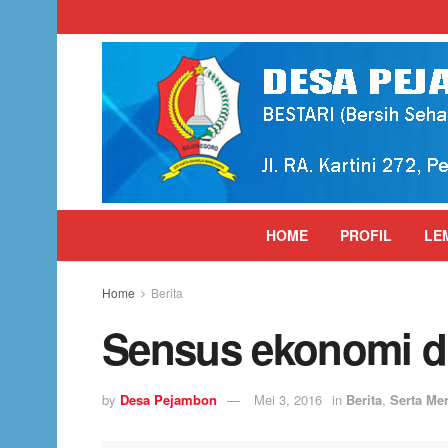
HOME
PROFIL
LE
Home
Berita
Sensus ekonomi d
by
Desa Pejambon
Mei 3, 2016
in
Berita
,
Serta Mer