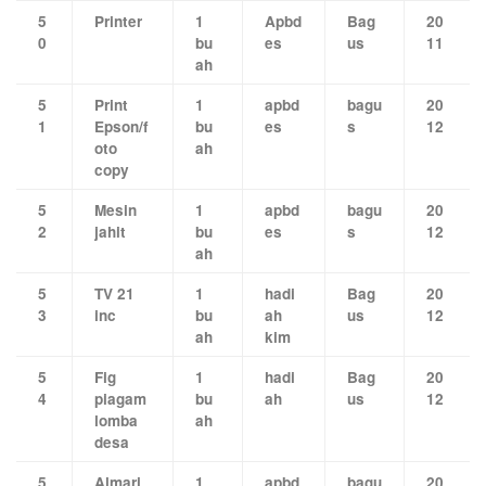
5
Printer
1
Apbd
Bag
20
0
bu
es
us
11
ah
5
Print
1
apbd
bagu
20
1
Epson/f
bu
es
s
12
oto
ah
copy
5
Mesin
1
apbd
bagu
20
2
jahit
bu
es
s
12
ah
5
TV 21
1
hadi
Bag
20
3
inc
bu
ah
us
12
ah
kim
5
Fig
1
hadi
Bag
20
4
piagam
bu
ah
us
12
lomba
ah
desa
5
Almari
1
apbd
bagu
20