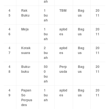
ah
4
Rak
1
TBM
Bag
20
5
Buku
bu
us
11
ah
4
Meja
1
apbd
Bag
20
6
bu
es
us
11
ah
4
Kotak
2
apbd
Bag
20
7
suara
bu
es
us
11
ah
4
Buku-
50
Perp
Bag
20
8
buku
0
usda
us
11
bu
ah
4
Papan
1
apbd
Bag
20
9
So
bu
es
us
11
Perpus
ah
des