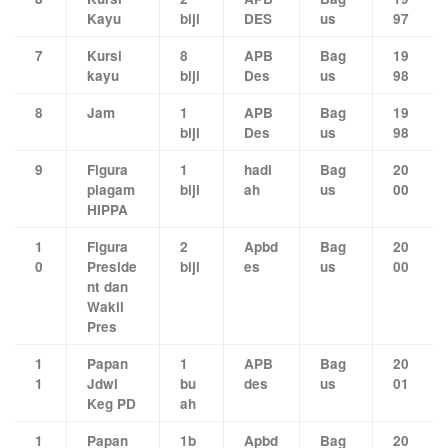
Kayu
biji
DES
us
97
7
Kursi
8
APB
Bag
19
kayu
biji
Des
us
98
8
Jam
1
APB
Bag
19
biji
Des
us
98
9
Figura
1
hadi
Bag
20
piagam
biji
ah
us
00
HIPPA
1
Figura
2
Apbd
Bag
20
0
Preside
biji
es
us
00
nt dan
Wakil
Pres
1
Papan
1
APB
Bag
20
1
Jdwl
bu
des
us
01
Keg PD
ah
1
Papan
1b
Apbd
Bag
20