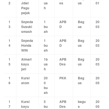
2
Jdwl
ua
es
us
01
Pagu
h
pajak
1
Sepeda
1
APB
Bag
20
3
Susuki
bu
D
us
03
smash
ah
1
Sepeda
1
APB
Bag
20
4
Honda
bu
D
us
03
WIN
ah
1
Almari
1b
APB
Bag
20
5
kayu
ua
Des
us
03
jati
h
1
Kursi
20
PKK
Bag
20
6
atom
0
us
05
bu
ah
1
Kursi
5
APB
bagu
20
7
kayu
bu
Des
s
05