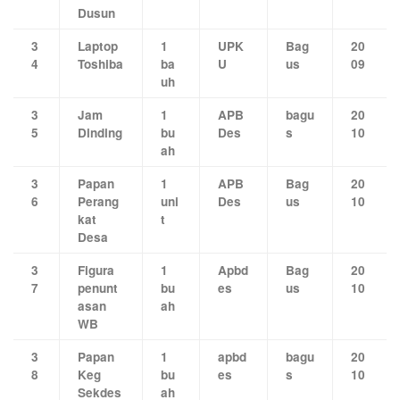
Dusun
3
Laptop
1
UPK
Bag
20
4
Toshiba
ba
U
us
09
uh
3
Jam
1
APB
bagu
20
5
Dinding
bu
Des
s
10
ah
3
Papan
1
APB
Bag
20
6
Perang
uni
Des
us
10
kat
t
Desa
3
Figura
1
Apbd
Bag
20
7
penunt
bu
es
us
10
asan
ah
WB
3
Papan
1
apbd
bagu
20
8
Keg
bu
es
s
10
Sekdes
ah