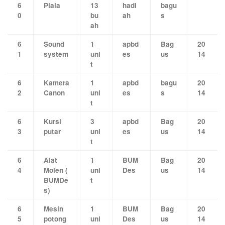
6
Piala
13
hadi
bagu
0
bu
ah
s
ah
6
Sound
1
apbd
Bag
20
1
system
uni
es
us
14
t
6
Kamera
1
apbd
bagu
20
2
Canon
uni
es
s
14
t
6
Kursi
3
apbd
Bag
20
3
putar
uni
es
us
14
t
6
Alat
1
BUM
Bag
20
4
Molen (
uni
Des
us
14
BUMDe
t
s)
6
Mesin
1
BUM
Bag
20
5
potong
uni
Des
us
14