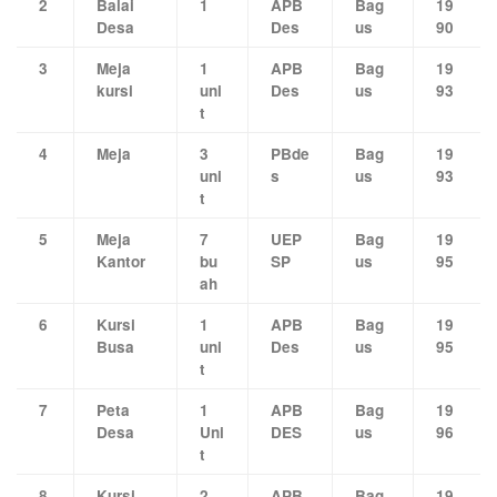
2
Balai
1
APB
Bag
19
Desa
Des
us
90
3
Meja
1
APB
Bag
19
kursi
uni
Des
us
93
t
4
Meja
3
PBde
Bag
19
uni
s
us
93
t
5
Meja
7
UEP
Bag
19
Kantor
bu
SP
us
95
ah
6
Kursi
1
APB
Bag
19
Busa
uni
Des
us
95
t
7
Peta
1
APB
Bag
19
Desa
Uni
DES
us
96
t
8
Kursi
2
APB
Bag
19