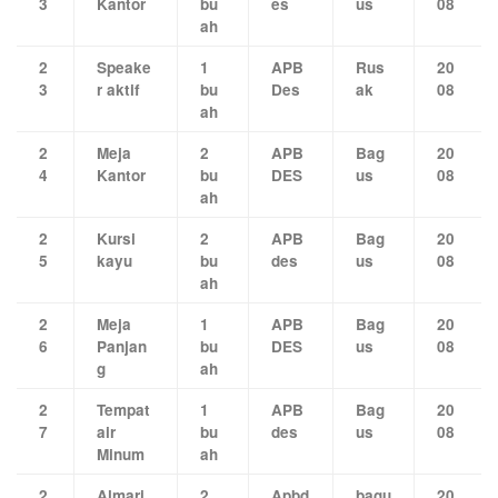
3
Kantor
bu
es
us
08
ah
2
Speake
1
APB
Rus
20
3
r aktif
bu
Des
ak
08
ah
2
Meja
2
APB
Bag
20
4
Kantor
bu
DES
us
08
ah
2
Kursi
2
APB
Bag
20
5
kayu
bu
des
us
08
ah
2
Meja
1
APB
Bag
20
6
Panjan
bu
DES
us
08
g
ah
2
Tempat
1
APB
Bag
20
7
air
bu
des
us
08
Minum
ah
2
Almari
2
Apbd
bagu
20