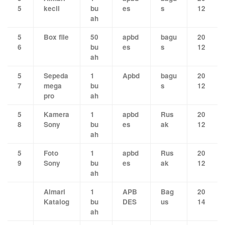
5
kecil
bu
es
s
12
ah
5
Box file
50
apbd
bagu
20
6
bu
es
s
12
ah
5
Sepeda
1
Apbd
bagu
20
7
mega
bu
s
12
pro
ah
5
Kamera
1
apbd
Rus
20
8
Sony
bu
es
ak
12
ah
5
Foto
1
apbd
Rus
20
9
Sony
bu
es
ak
12
ah
Almari
1
APB
Bag
20
Katalog
bu
DES
us
14
ah