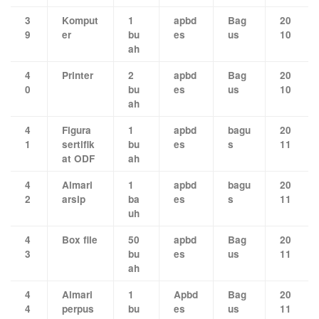
3
Komput
1
apbd
Bag
20
9
er
bu
es
us
10
ah
4
Printer
2
apbd
Bag
20
0
bu
es
us
10
ah
4
Figura
1
apbd
bagu
20
1
sertifik
bu
es
s
11
at ODF
ah
4
Almari
1
apbd
bagu
20
2
arsip
ba
es
s
11
uh
4
Box file
50
apbd
Bag
20
3
bu
es
us
11
ah
4
Almari
1
Apbd
Bag
20
4
perpus
bu
es
us
11