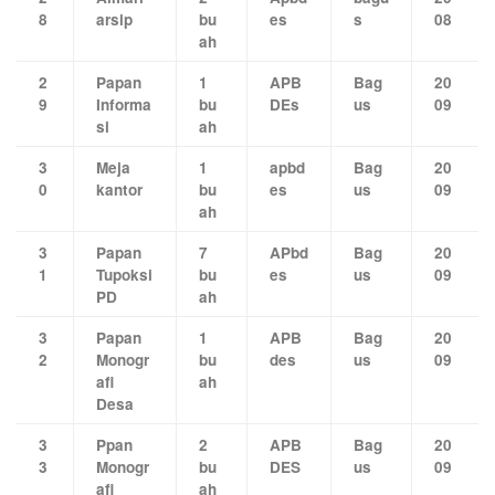
8
arsip
bu
es
s
08
ah
2
Papan
1
APB
Bag
20
9
Informa
bu
DEs
us
09
si
ah
3
Meja
1
apbd
Bag
20
0
kantor
bu
es
us
09
ah
3
Papan
7
APbd
Bag
20
1
Tupoksi
bu
es
us
09
PD
ah
3
Papan
1
APB
Bag
20
2
Monogr
bu
des
us
09
afi
ah
Desa
3
Ppan
2
APB
Bag
20
3
Monogr
bu
DES
us
09
afi
ah