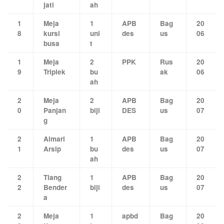
jati
ah
1
Meja
1
APB
Bag
20
8
kursi
uni
des
us
06
busa
t
1
Meja
2
PPK
Rus
20
9
Triplek
bu
ak
06
ah
2
Meja
2
APB
Bag
20
0
Panjan
biji
DES
us
07
g
2
Almari
1
APB
Bag
20
1
Arsip
bu
des
us
07
ah
2
Tiang
1
APB
Bag
20
2
Bender
biji
des
us
07
a
2
Meja
1
apbd
Bag
20